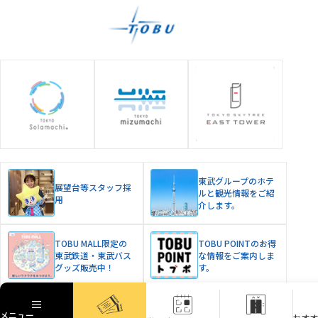
東武グループのホテ
展望台等スタッフ採
ルと観光情報をご紹
用
介します。
TOBU MALL限定の
TOBU POINTのお得
東武鉄道・東武バス
な情報をご案内しま
グッズ販売中！
す。
© TOBU RAILWAY CO.,LTD. & TOBU TOWER SKYTREE Co., Ltd.
東京スカイツリー、スカイツリー、TOKYO SKYTREE、SKYTREEは、
メニュー
メニュー
東武鉄道・東武タワースカイツリーの登録商標です。
お
おす