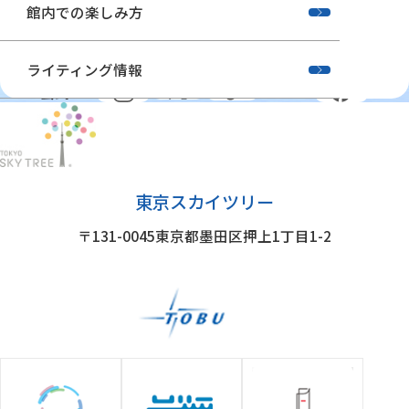
館内での楽しみ方
ライティング情報
公式SNS
東京スカイツリー
〒131-0045
東京都墨田区押上1丁目1-2
グループ施設