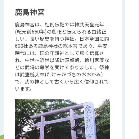
鹿島神宮
鹿島神宮は、社例伝記では神武天皇元年
(紀元前660年)の創祀と伝えられる由緒正
しい、長い歴史を持つ神社。日本全国に約
600社ある鹿島神社の総本宮であり、平安
時代には、国の守護神として篤く信仰さ
れ、中世～近世以降は源頼朝、徳川家康な
どの武将の尊崇を受けて参りました。祭神
は武甕槌大神(たけみかづちのおおかみ)
で、武の神として古くから広く信仰されて
います。