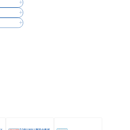
と
TOBU MALL限定の東武