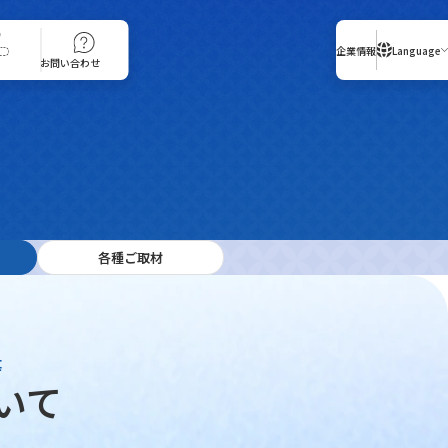
入店いただけない場合がございます。
企業情報
Language
お問い合わせ
センス活用
各種ご取材
名称・ロゴマーク・シルエットデザイン・建物の形状・
等
東京スカイツリーの知
いて