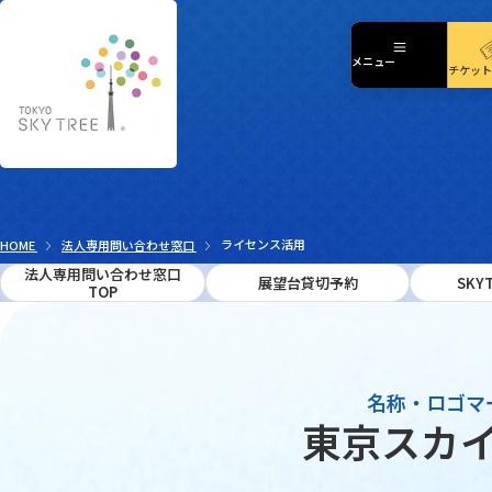
「SKYTREE CAFE フロ
メニュー
メニュー
チケット
HOME
法人専用問い合わせ窓口
ライセンス活用
法人専用問い合わせ窓口
展望台貸切予約
SKYT
TOP
名称・ロゴマ
東京スカ