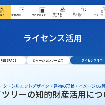
ア340」は現在、事前予約優先でご案内しております。混雑状況により、ご予約のないお客様はご
楽しみ方ガイド
楽しみ方
おすすめイベント
おすすめ
営業時間
フロアガイド
購入
アクセス
ガイド
イベント
ライ
ライセンス活用
REE SPACE
ロケーションサービス
ライセンス活用
ーク・シルエットデザイン・
建物の形状・イメージCG
イツリーの
知的財産活用につ