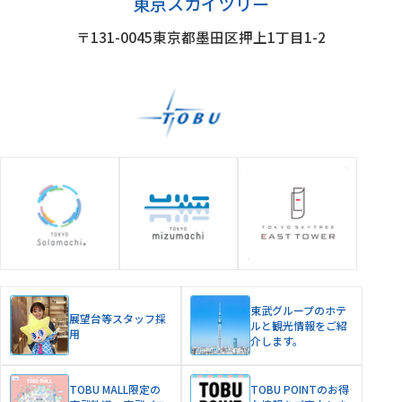
東京スカイツリー
〒131-0045
東京都墨田区押上1丁目1-2
グループ施設
東武グループのホテ
展望台等スタッフ採
ルと観光情報をご紹
用
介します。
TOBU MALL限定の
TOBU POINTのお得