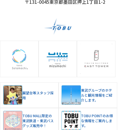
〒131-0045
東京都墨田区押上1丁目1-2
グループ施設
東武グループのホテ
展望台等スタッフ採
ルと観光情報をご紹
用
介します。
TOBU MALL限定の
TOBU POINTのお得
東武鉄道・東武バス
な情報をご案内しま
グッズ販売中！
す。