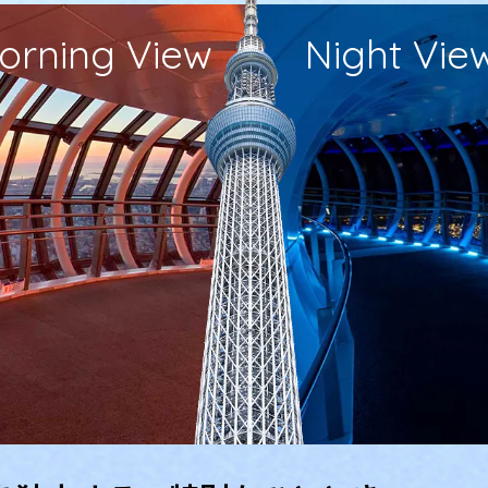
orning View
Night Vie