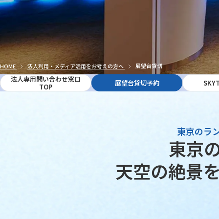
HOME
法人利用・メディア活用をお考えの方へ
展望台貸切
法人専用問い合わせ窓口
展望台貸切予約
SKYT
TOP
東京のラ
東京
天空の絶景