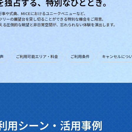
東京
を独占する、
特別なひととき。
行事や式典、MICEにおけるユニークベニューなど、
ツリーの展望台を貸し切ることができる特別な機会をご用意。
企業の周
える圧倒的な眺望と非日常空間が、忘れられない体験を演出します。
ご利用可能エリア・料金
声
ご利用可能エリア・
料金
ご利用条件
キャンセルにつ
利用シーン・活用事例