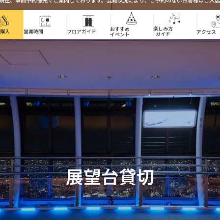
ア340」は現在、事前予約優先でご案内しております。混雑状況により、ご予約のないお客様はご
楽しみ方ガイド
楽しみ方
おすすめイベント
おすすめ
営業時間
フロアガイド
購入
アクセス
ガイド
イベント
展望台
展望台貸切