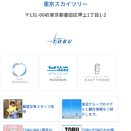
東京スカイツリー
〒131-0045
東京都墨田区押上1丁目1-2
グループ施設
東武グループのホテ
展望台等スタッフ採
ルと観光情報をご紹
用
介します。
TOBU MALL限定の
TOBU POINTのお得