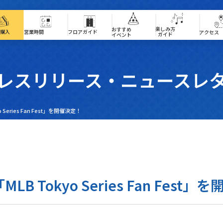
ア340」は現在、事前予約優先でご案内しております。混雑状況により、ご予約のないお客様はご
楽しみ方ガイド
楽しみ方
おすすめイベント
おすすめ
営業時間
フロアガイド
購入
アクセス
ガイド
イベント
レスリリース・ニュースレ
eries Fan Fest」を開催決定！
Tokyo Series Fan Fest」