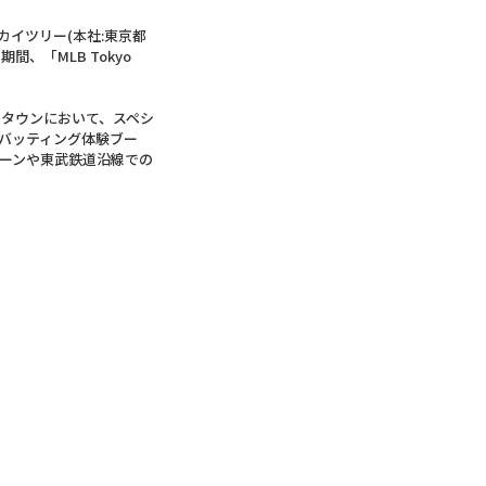
カイツリー(本社:東京都
、「MLB Tokyo
ツリータウンにおいて、スペシ
なバッティング体験ブー
ーンや東武鉄道沿線での